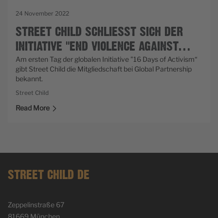
24 November 2022
STREET CHILD SCHLIESST SICH DER I
NITIATIVE „END VIOLENCE AGAINST C
Am ersten Tag der globalen Initiative "16 Days of Activism“
HILDREN” AN
gibt Street Child die Mitgliedschaft bei Global Partnership
bekannt.
Street Child
Read More
STREET CHILD DE
Zeppelinstraße 67
81669 München