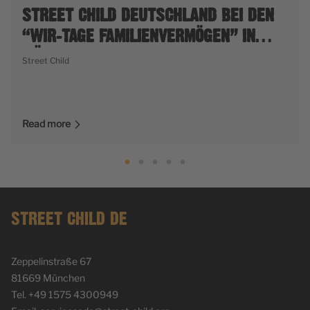
STREET CHILD DEUTSCHLAND BEI DEN
“WIR-TAGE FAMILIENVERMÖGEN” IN
MÜNCHEN
Street Child
Read more
STREET CHILD DE
Zeppelinstraße 67
81669 München
Tel. +49 1575 4300949