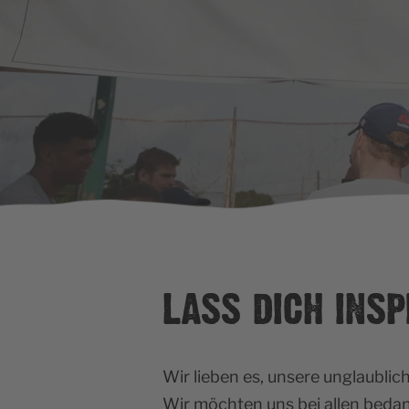
LASS DICH INSP
Wir lieben es, unsere unglaublic
Wir möchten uns bei allen bedan