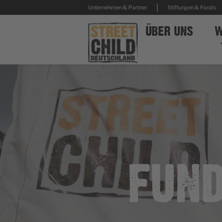
|
|
Unternehmen & Partner
Stiftungen & Fonds
ÜBER UNS
W
FUND