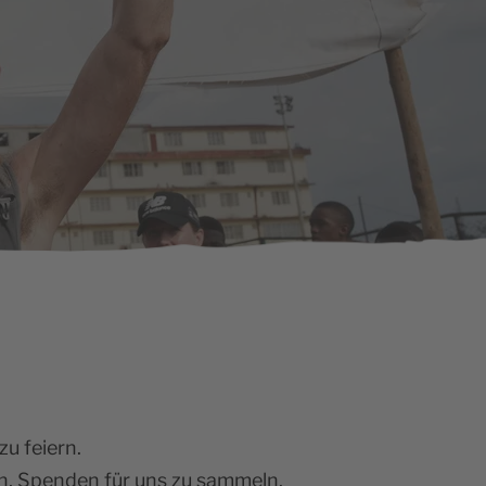
u feiern.
en, Spenden für uns zu sammeln.