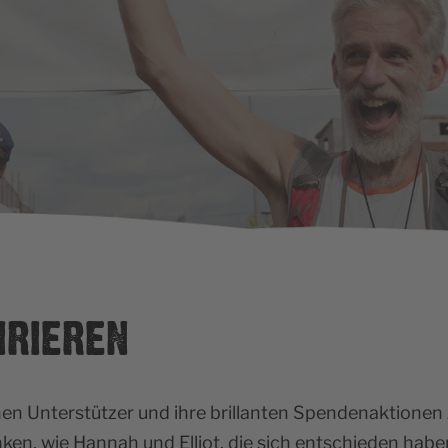
IRIEREN
hen Unterstützer und ihre brillanten Spendenaktionen z
ken, wie Hannah und Elliot, die sich entschieden hab